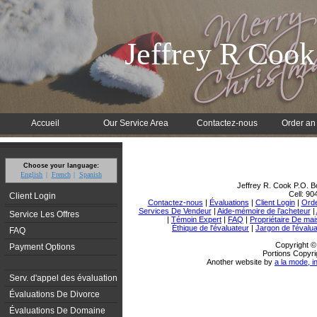
Jeffrey R Cook
Accueil
Our Service Area
Contactez-nous
Order an
Choose your language:
English
French
Spanish
Jeffrey R. Cook
P.O. B
Cell:
90
Client Login
Contactez-nous
|
Évaluations
|
Client Login
|
Orde
Services De Vendeur
|
Aide-mémoire de l’acheteur
|
Service Les Offres
|
Témoin Expert
|
FAQ
|
Propriétaire De ma
Éthique de l'évaluateur
|
Jargon de l'évalu
FAQ
Copyright ©
Payment Options
Portions Copyri
Another website by
a la mode, i
Serv. d'appel des évaluations
Évaluations De Divorce
Évaluations De Domaine